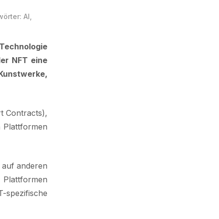
wörter:
AI
,
-Technologie
der NFT eine
 Kunstwerke,
t Contracts),
h Plattformen
 auf anderen
 Plattformen
-spezifische