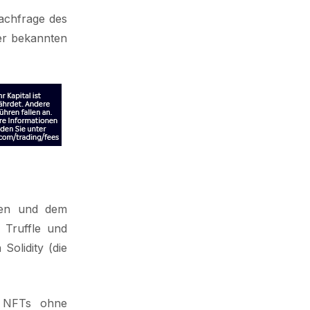
Nachfrage des
er bekannten
sen und dem
 Truffle und
olidity (die
t, NFTs ohne