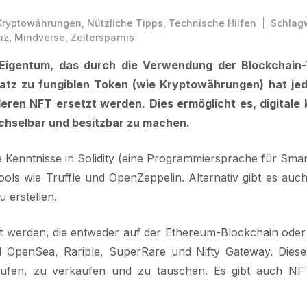
Kryptowährungen
,
Nützliche Tipps
,
Technische Hilfen
Schlag
nz
,
Mindverse
,
Zeitersparnis
s Eigentum, das durch die Verwendung der Blockchain
nsatz zu fungiblen Token (wie Kryptowährungen) hat je
deren NFT ersetzt werden. Dies ermöglicht es, digitale
echselbar und besitzbar zu machen.
e Kenntnisse in Solidity (eine Programmiersprache für Smar
ls wie Truffle und OpenZeppelin. Alternativ gibt es auc
 erstellen.
 werden, die entweder auf der Ethereum-Blockchain oder
nd OpenSea, Rarible, SuperRare und Nifty Gateway. Diese
fen, zu verkaufen und zu tauschen. Es gibt auch NFT