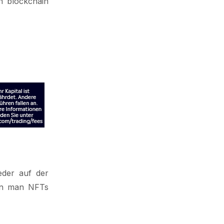
n blockchain
eder auf der
nen man NFTs