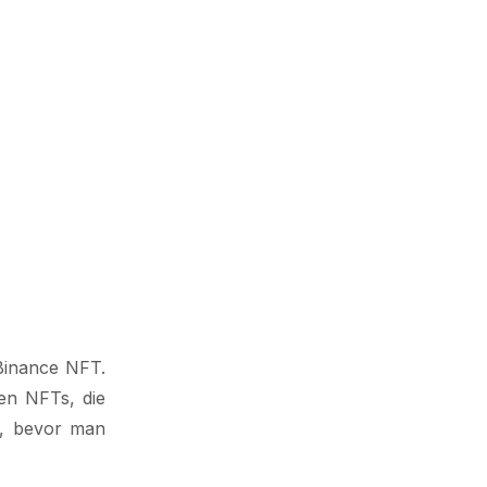
Binance NFT.
ren NFTs, die
n, bevor man