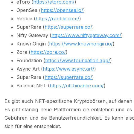
eToro (
https://etoro.com/
)
OpenSea (
https://opensea.io/
)
Rarible (
https://rarible.com/
)
SuperRare (
https://superrare.co/
)
Nifty Gateway (
https://www.niftygateway.com/
)
KnownOrigin (
https://www.knownorigin.io/
)
Zora (
https://zora.co/
)
Foundation (
https://www.foundation.app/
)
Async Art (
https://www.async.art/
)
SuperRare (
https://superrare.co/
)
Binance NFT (
https://nft.binance.com/
)
Es gibt auch NFT-spezifische Kryptobörsen, auf den
Es gibt ständig neue Plattformen die entstehen und es
Gebühren und die Benutzerfreundlichkeit. Es kann als
sich für eine entscheidet.