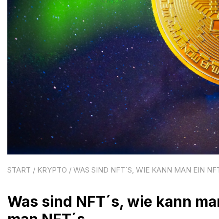
START
/
KRYPTO
/ WAS SIND NFT´S, WIE KANN MAN EIN 
Was sind NFT´s, wie kann man