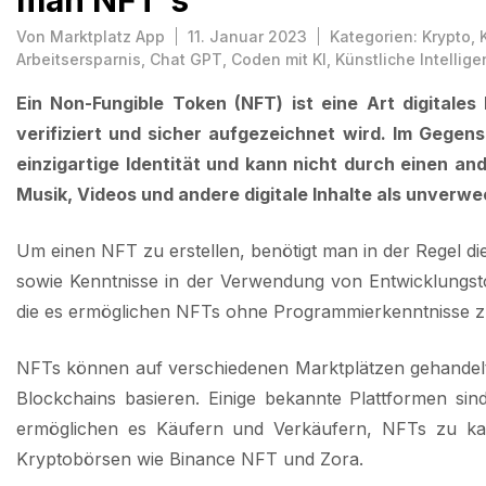
man NFT´s
Von
Marktplatz App
11. Januar 2023
Kategorien:
Krypto
,
Arbeitsersparnis
,
Chat GPT
,
Coden mit KI
,
Künstliche Intellige
Ein Non-Fungible Token (NFT) ist eine Art digitale
verifiziert und sicher aufgezeichnet wird. Im Gege
einzigartige Identität und kann nicht durch einen an
Musik, Videos und andere digitale Inhalte als unverw
Um einen NFT zu erstellen, benötigt man in der Regel di
sowie Kenntnisse in der Verwendung von Entwicklungstoo
die es ermöglichen NFTs ohne Programmierkenntnisse zu
NFTs können auf verschiedenen Marktplätzen gehandelt
Blockchains basieren. Einige bekannte Plattformen si
ermöglichen es Käufern und Verkäufern, NFTs zu kau
Kryptobörsen wie Binance NFT und Zora.