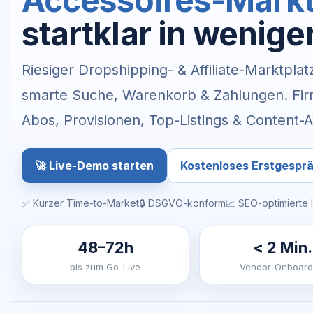
Accessoires-Markt
startklar in wenig
Riesiger Dropshipping- & Affiliate-Marktplat
smarte Suche, Warenkorb & Zahlungen. Firm
Abos, Provisionen, Top-Listings & Content-A
🚀 Live-Demo starten
Kostenloses Erstgespr
✅ Kurzer Time-to-Market
🔒 DSGVO-konform
📈 SEO-optimierte 
48–72h
< 2 Min.
bis zum Go-Live
Vendor-Onboard