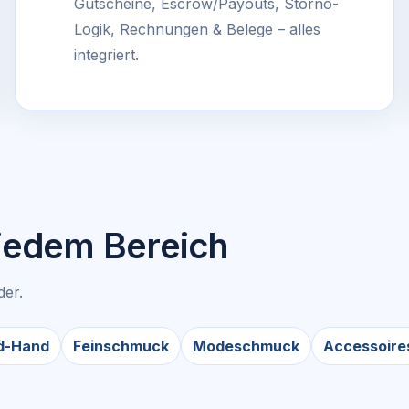
Gutscheine, Escrow/Payouts, Storno-
Logik, Rechnungen & Belege – alles
integriert.
 jedem Bereich
der.
d-Hand
Feinschmuck
Modeschmuck
Accessoire