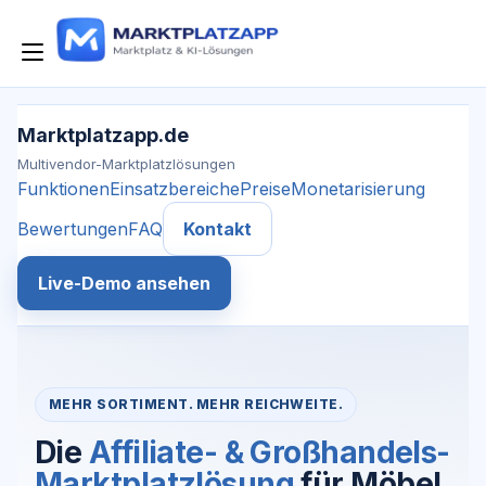
Zum
Inhalt
Navigation
springen
umschalten
Marktplatzapp.de
Multivendor-Marktplatzlösungen
Funktionen
Einsatzbereiche
Preise
Monetarisierung
Bewertungen
FAQ
Kontakt
Live-Demo ansehen
MEHR SORTIMENT. MEHR REICHWEITE.
Die
Affiliate- & Großhandels-
Marktplatzlösung
für Möbel,